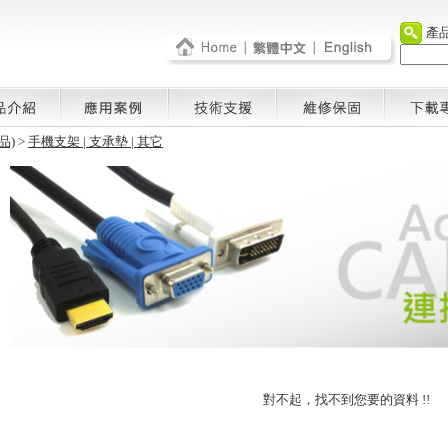
產
品)
>
手機支架 | 支承墊 | 其它
對不起，找不到您要的資料 !!