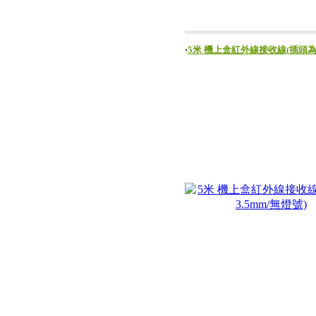
‧
5米 機上盒紅外線接收線(插頭為3.5