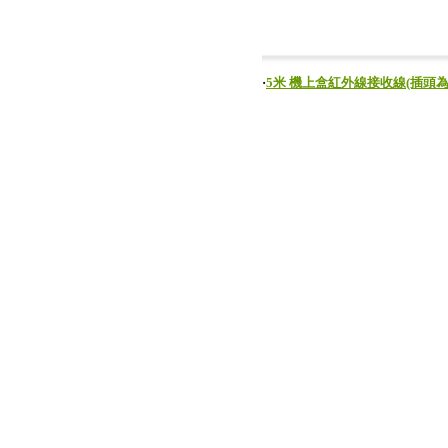
‧
5米 機上盒紅外線接收線(插頭為3.