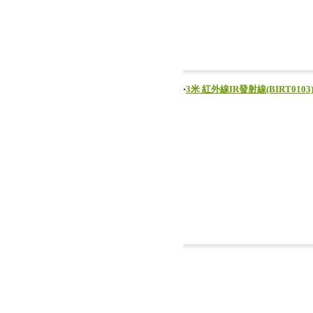
‧
3米 紅外線IR發射線(BIRT0103