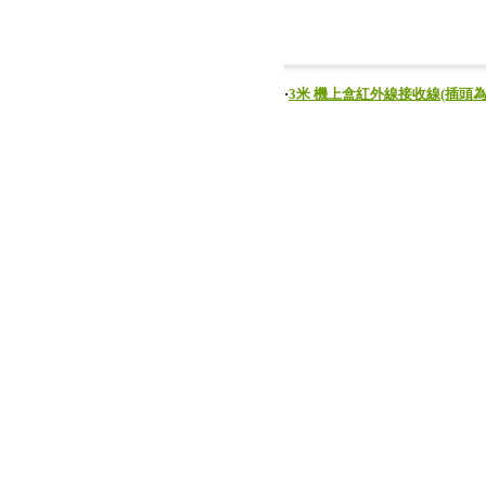
‧
3米 機上盒紅外線接收線(插頭為3.