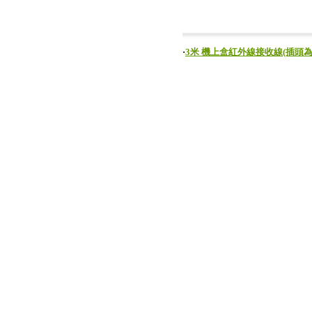
‧
3米 機上盒紅外線接收線(插頭為3.5