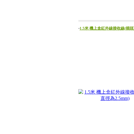
‧
1.5米 機上盒紅外線接收線(插頭直徑為