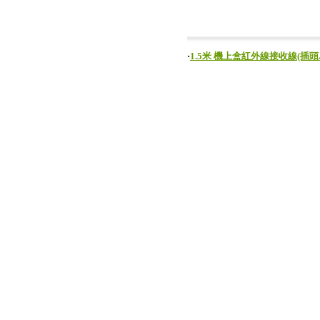
‧
1.5米 機上盒紅外線接收線(插頭為3