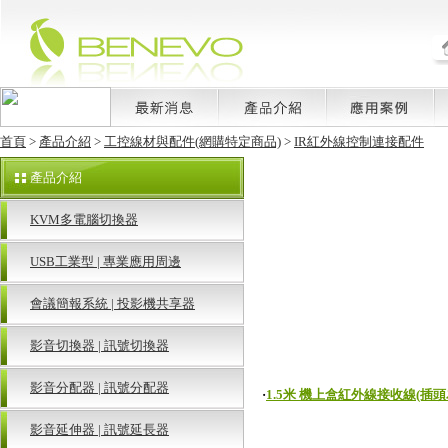
首頁
>
產品介紹
>
工控線材與配件(網購特定商品)
>
IR紅外線控制連接配件
產品介紹
KVM多電腦切換器
USB工業型 | 專業應用周邊
會議簡報系統 | 投影機共享器
影音切換器 | 訊號切換器
影音分配器 | 訊號分配器
‧
1.5米 機上盒紅外線接收線(插頭為3
影音延伸器 | 訊號延長器