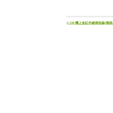
‧
1.5M 機上盒紅外線接收線(插頭為3