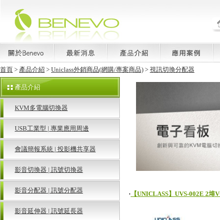
首頁
>
產品介紹
>
Uniclass外銷商品(網購/專案商品)
>
視訊切換分配器
產品介紹
KVM多電腦切換器
USB工業型 | 專業應用周邊
會議簡報系統 | 投影機共享器
影音切換器 | 訊號切換器
影音分配器 | 訊號分配器
‧
【UNICLASS】UVS-002E 2埠
影音延伸器 | 訊號延長器