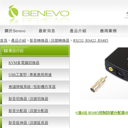
首頁
>
產品介紹
>
影音轉換器 | 訊號轉換器
>
RS232, RS422, RS485
產品介紹
KVM多電腦切換器
USB工業型 | 專業應用周邊
會議簡報系統 | 投影機共享器
影音切換器 | 訊號切換器
影音分配器 | 訊號分配器
‧
1進4出 RS485控制訊號分配器(BR
影音延伸器 | 訊號延長器