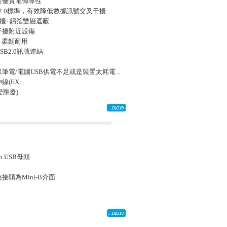
具優質電傳導性
SB2.0標準，有效降低數據訊號交叉干擾
干擾+鋁箔雙層遮蔽
干擾附近設備
，柔韌耐用
B2.0訊號連結
如果筆電/電腦USB供電不足或是裝置太耗電，
線(EX:
+變壓器)
ro USB母頭
換接頭為Mini-B介面