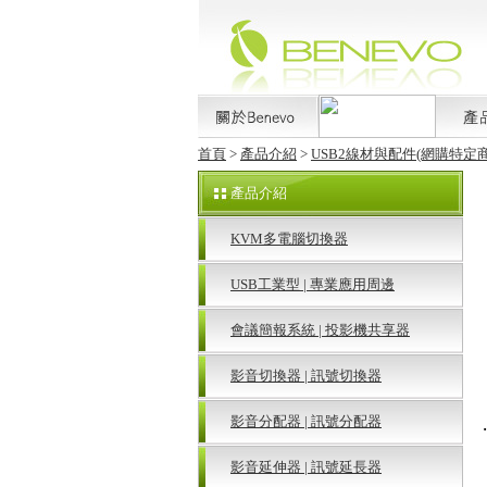
首頁
>
產品介紹
>
USB2線材與配件(網購特定商
產品介紹
KVM多電腦切換器
USB工業型 | 專業應用周邊
會議簡報系統 | 投影機共享器
影音切換器 | 訊號切換器
影音分配器 | 訊號分配器
‧
影音延伸器 | 訊號延長器