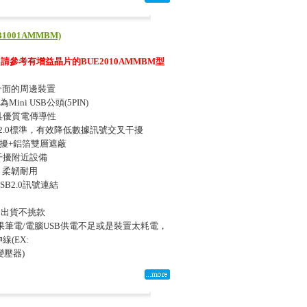
1001AMMBM)
參考有增益晶片的BUE2010AMMBM型
N)介面的周邊裝置
Mini USB公頭(5PIN)
具優質電傳導性
SB2.0標準，有效降低數據訊號交叉干擾
干擾+鋁箔雙層遮蔽
干擾附近設備
，柔韌耐用
B2.0訊號連結
，出貨不挑款
如果筆電/電腦USB供電不足或是裝置太耗電，
線(EX:
+變壓器)