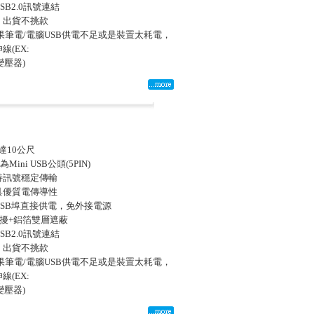
B2.0訊號連結
，出貨不挑款
如果筆電/電腦USB供電不足或是裝置太耗電，
線(EX:
+變壓器)
伸達10公尺
Mini USB公頭(5PIN)
持訊號穩定傳輸
具優質電傳導性
過USB埠直接供電，免外接電源
干擾+鋁箔雙層遮蔽
B2.0訊號連結
，出貨不挑款
如果筆電/電腦USB供電不足或是裝置太耗電，
線(EX:
+變壓器)