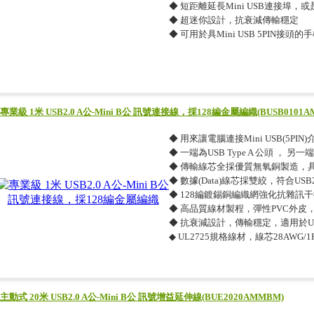
◆ 短距離延長Mini USB連接埠，或
◆ 超迷你設計，抗衰減傳輸穩定
◆ 可用於具Mini USB 5PIN接
專業級 1米 USB2.0 A公-Mini B公 訊號連接線，採128編金屬編織(BUSB0101A
◆ 用來讓電腦連接Mini USB(5PI
◆ 一端為USB Type A 公頭 ， 另一端為
◆ 傳輸線芯全採優質無氧銅製造，
◆ 數據(Data)線芯採雙絞，符合U
◆ 128編鍍錫銅編織網強化抗雜訊
◆ 高品質線材製程，彈性PVC外皮
◆ 抗衰減設計，傳輸穩定，適用於US
◆ UL2725規格線材，線芯28AWG/1P
主動式 20米 USB2.0 A公-Mini B公 訊號增益延伸線(BUE2020AMMBM)