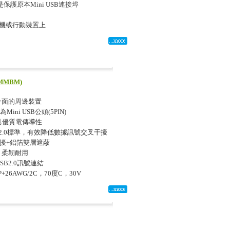
是保護原本Mini USB連接埠
頭的手機或行動裝置上
MMBM)
N)介面的周邊裝置
Mini USB公頭(5PIN)
具優質電傳導性
SB2.0標準，有效降低數據訊號交叉干擾
干擾+鋁箔雙層遮蔽
，柔韌耐用
B2.0訊號連結
+26AWG/2C，70度C，30V