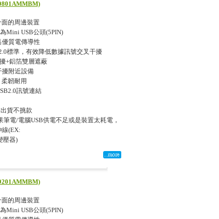
801AMMBM)
N)介面的周邊裝置
Mini USB公頭(5PIN)
具優質電傳導性
SB2.0標準，有效降低數據訊號交叉干擾
干擾+鋁箔雙層遮蔽
干擾附近設備
，柔韌耐用
B2.0訊號連結
，出貨不挑款
如果筆電/電腦USB供電不足或是裝置太耗電，
線(EX:
+變壓器)
201AMMBM)
N)介面的周邊裝置
Mini USB公頭(5PIN)