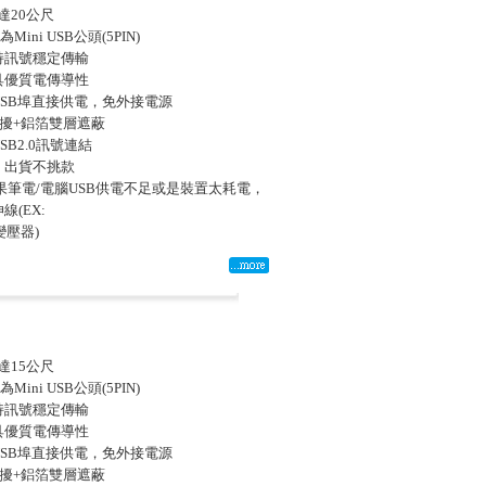
伸達20公尺
Mini USB公頭(5PIN)
持訊號穩定傳輸
具優質電傳導性
過USB埠直接供電，免外接電源
干擾+鋁箔雙層遮蔽
B2.0訊號連結
，出貨不挑款
如果筆電/電腦USB供電不足或是裝置太耗電，
線(EX:
+變壓器)
伸達15公尺
Mini USB公頭(5PIN)
持訊號穩定傳輸
具優質電傳導性
過USB埠直接供電，免外接電源
干擾+鋁箔雙層遮蔽