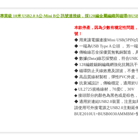
專業級 10米 USB2.0 A公-Mini B公 訊號連接線，採128編金屬編織與磁環(BUSB
本款停產，因為少數有穩定性問題，請
號！
◆ 用來讓電腦連接Mini USB(5PI
◆ 一端為USB Type A 公頭 ， 另一端為
◆ 傳輸線芯全採優質無氧銅製造，
◆ 數據(Data)線芯採雙絞，符合U
◆ 128編鍍錫銅編織網強化抗雜訊
◆ 磁環防止天線效應及諧波，不會
◆ 高品質線材製程，彈性PVC外皮
◆ 抗衰減設計，傳輸穩定，適用於US
◆ UL2725規格線材，70度C，30V
◆ 接頭部分的顏色為黑色或是棕色
◆ 適用於連結USB2.0裝置，注意
請使用可外接電源之USB2.0主動延伸
BUE2010U1+BUSB0030AMMBM