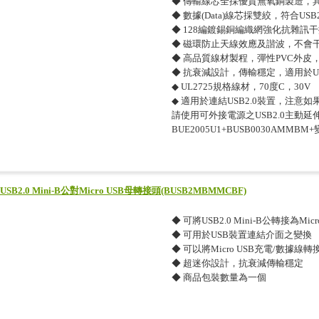
◆ 傳輸線芯全採優質無氧銅製造，
◆ 數據(Data)線芯採雙絞，符合U
◆ 128編鍍錫銅編織網強化抗雜訊
◆ 磁環防止天線效應及諧波，不會
◆ 高品質線材製程，彈性PVC外皮
◆ 抗衰減設計，傳輸穩定，適用於US
◆ UL2725規格線材，70度C，30V
◆ 適用於連結USB2.0裝置，注意
請使用可外接電源之USB2.0主動延伸
BUE2005U1+BUSB0030AMMBM
USB2.0 Mini-B公對Micro USB母轉接頭(BUSB2MBMMCBF)
◆ 可將USB2.0 Mini-B公轉接為Mic
◆ 可用於USB裝置連結介面之變換
◆ 可以將Micro USB充電/數據線轉
◆ 超迷你設計，抗衰減傳輸穩定
◆ 商品包裝數量為一個