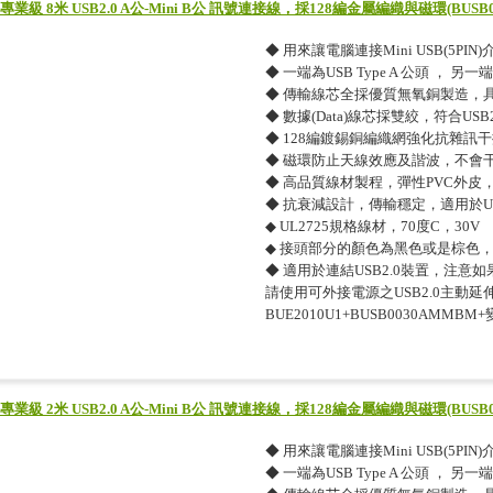
專業級 8米 USB2.0 A公-Mini B公 訊號連接線，採128編金屬編織與磁環(BUSB0
◆ 用來讓電腦連接Mini USB(5PI
◆ 一端為USB Type A 公頭 ， 另一端為
◆ 傳輸線芯全採優質無氧銅製造，
◆ 數據(Data)線芯採雙絞，符合U
◆ 128編鍍錫銅編織網強化抗雜訊
◆ 磁環防止天線效應及諧波，不會
◆ 高品質線材製程，彈性PVC外皮
◆ 抗衰減設計，傳輸穩定，適用於US
◆ UL2725規格線材，70度C，30V
◆ 接頭部分的顏色為黑色或是棕色
◆ 適用於連結USB2.0裝置，注意
請使用可外接電源之USB2.0主動延伸
BUE2010U1+BUSB0030AMMBM
專業級 2米 USB2.0 A公-Mini B公 訊號連接線，採128編金屬編織與磁環(BUSB0
◆ 用來讓電腦連接Mini USB(5PI
◆ 一端為USB Type A 公頭 ， 另一端為