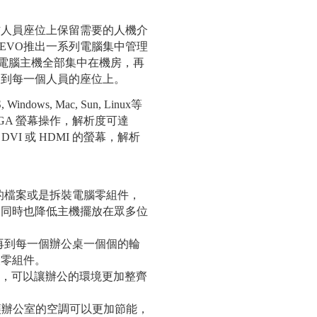
作人員座位上保留需要的人機介
NEVO推出一系列電腦集中管理
讓使用單位將電腦主機全部集中在機房，再
伸到每一個人員的座位上。
, Mac, Sun, Linux等
VGA 螢幕操作，解析度可達
DVI 或 HDMI 的螢幕，解析
內部的檔案或是拆裝電腦零組件，
，同時也降低主機擺放在眾多位
需要再到每一個辦公桌一個個的輪
換零組件。
其連線，可以讓辦公的環境更加整齊
氣，讓辦公室的空調可以更加節能，