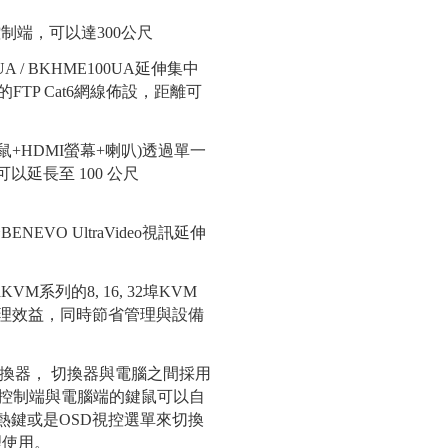
A / BKHME100UA延伸集中
FTP Cat6網線佈設，距離可
VO UltraVideo視訊延伸
M系列的8, 16, 32埠KVM
管理效益，同時節省管理與設備