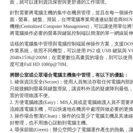
面，就可以達到資訊保密與更舒適的工作環境。
針對需要將電腦主機的集中在機房管理，並且在每一個操
面 - 螢幕、鍵盤、滑鼠，台灣電腦專業周邊連結製造商BE
機種(Centralized Computer Management)，可以
將電腦操作必要的螢幕與鍵鼠控制端以簡潔的單一網線延
這樣的電腦集中管理與電腦控制端延伸操作方案，支援DOS, Windows
作業系統，依照不同機型，可以使用 PS2 或 USB 鍵鼠與 
2048x1536@200M；在需要數位高畫質的場合，則可以使用 
度可達Full HD 1080p@70M。
將辦公室或公眾場合電腦主機集中管理，有以下的優點：
1. 確保資訊安全(Secure)：使用人員無法存取任何電腦
只能接觸到螢幕與鍵盤滑鼠，讓資料外流的疑慮降到最低
置的管理維護不便。
2. 方便電腦維護(Easy)：MIS人員或是電腦維護人員不
流維護電腦主機，可以快速地在機房中處理與做必要的更
3. 操作場合整潔(Clean)：操作的位置少了電腦主機及
好整理，也不用擔心誤動到電腦主機。
4. 環保節能(Green)：辦公空間少了電腦運作產生的熱