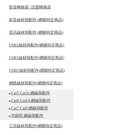
影音轉換器 | 訊號轉換器
影音線材與配件 (網購特定商品)
音訊線材與配件 (網購特定商品)
USB2線材與配件(網購特定商品)
USB3線材與配件(網購特定商品)
USBC線材與配件(網購特定商品)
網路線材與配件(網購特定商品)
Cat5 Cat5e 網線與配件
Cat6 Cat6A 網線與配件
Cat7 Cat8 網線與配件
可鎖型 網線與配件
工控線材與配件(網購特定商品)