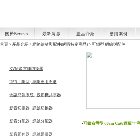
首頁
>
產品介紹
>
網路線材與配件(網購特定商品)
>
可鎖型 網線與配件
產品介紹
KVM多電腦切換器
USB工業型 | 專業應用周邊
會議簡報系統 | 投影機共享器
影音切換器 | 訊號切換器
影音分配器 | 訊號分配器
‧
可鎖右彎型 60cm Cat6遮蔽/
影音延伸器 | 訊號延長器