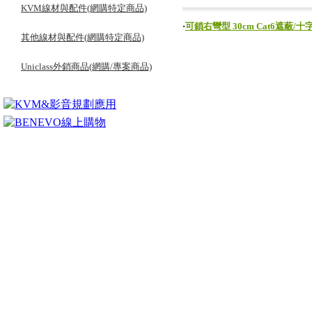
KVM線材與配件(網購特定商品)
‧
可鎖右彎型 30cm Cat6遮蔽/
其他線材與配件(網購特定商品)
Uniclass外銷商品(網購/專案商品)