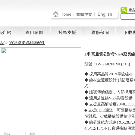
產
品)
>
VGA連接線材與配件
2米 高畫質公對母VGA延長線(3+
型號：BVGA0200MF(3+6)
◆ 採用高品質2919等級線材
◆ 線材全遮蔽設計(鋁箔遮蔽
式
◆ 訊號傳輸穩定，內部採用
◆ 適用於連接VGA影音設備
◆ 支援最高解析度2048x1536
◆ 支援EDID通道，可讓播
準對應。少數播放設備偵測能力
◆ 線芯連結方式為1&6,2&7
4/5/12/13/14/15直通接點