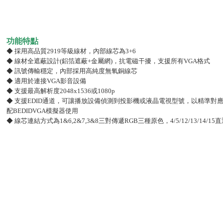
功能特點
◆ 採用高品質2919等級線材，內部線芯為3+6
◆ 線材全遮蔽設計(鋁箔遮蔽+金屬網)，抗電磁干擾，支援所有VGA格式
◆ 訊號傳輸穩定，內部採用高純度無氧銅線芯
◆ 適用於連接VGA影音設備
◆ 支援最高解析度2048x1536或1080p
◆ 支援EDID通道，可讓播放設備偵測到投影機或液晶電視型號，以精準對
配BEDIDVGA模擬器使用
◆ 線芯連結方式為1&6,2&7,3&8三對傳遞RGB三種原色，4/5/12/13/14/