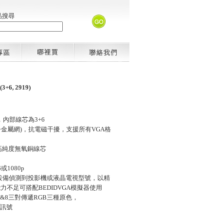
品搜尋
6, 2919)
，內部線芯為3+6
+金屬網)，抗電磁干擾，支援所有VGA格
高純度無氧銅線芯
或1080p
放設備偵測到投影機或液晶電視型號，以精
不足可搭配BEDIDVGA模擬器使用
,3&8三對傳遞RGB三種原色，
傳遞訊號