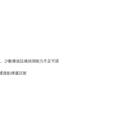
應。少數播放設備偵測能力不足可搭
15直通接點傳遞訊號