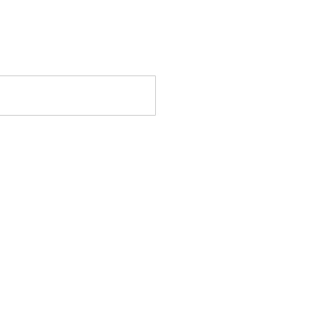
age in
on line
on line