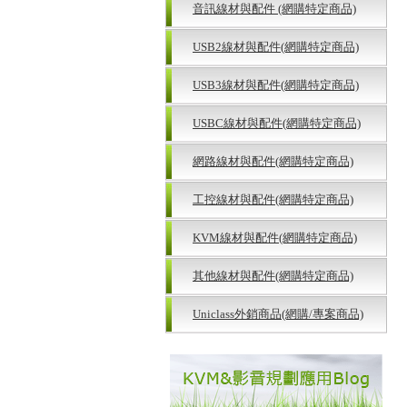
音訊線材與配件 (網購特定商品)
USB2線材與配件(網購特定商品)
USB3線材與配件(網購特定商品)
USBC線材與配件(網購特定商品)
網路線材與配件(網購特定商品)
工控線材與配件(網購特定商品)
KVM線材與配件(網購特定商品)
其他線材與配件(網購特定商品)
Uniclass外銷商品(網購/專案商品)