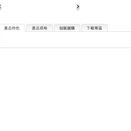
Notice
: Undefined index: im
/raid/vhost/benevo.com.tw/www/product/_tw/product_show.php
34
Warning
: Invalid argument supplied for foreach() in
/raid/vhost/benevo.com.tw/www/product/_tw/product_show.php
34