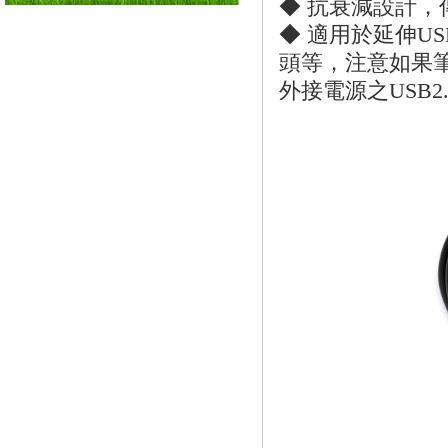
◆ 抗衰減設計，
◆ 適用於延伸U
頭等，注意如果筆
外接電源之USB2.