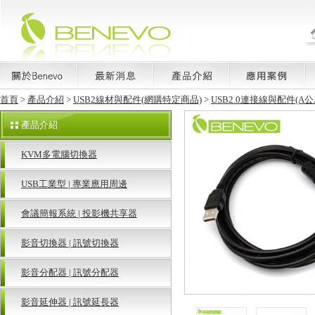
首頁
>
產品介紹
>
USB2線材與配件(網購特定商品)
>
USB2.0連接線與配件(A公
產品介紹
KVM多電腦切換器
USB工業型 | 專業應用周邊
會議簡報系統 | 投影機共享器
影音切換器 | 訊號切換器
影音分配器 | 訊號分配器
影音延伸器 | 訊號延長器