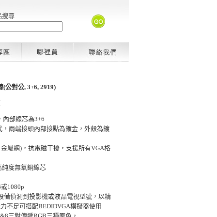
品搜尋
對公, 3+6, 2919)
藍
，內部線芯為3+6
型式，兩端接頭內部接點為鍍金，外殼為鍍
+金屬網)，抗電磁干擾，支援所有VGA格
高純度無氧銅線芯
或1080p
播放設備偵測到投影機或液晶電視型號，以精
不足可搭配BEDIDVGA模擬器使用
,3&8三對傳遞RGB三種原色，