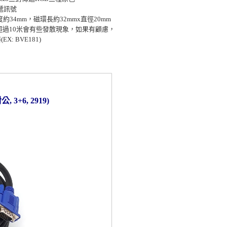
傳遞訊號
約34mm，磁環長約32mmx直徑20mm
超過10米會有些發散現象，如果有顧慮，
: BVE181)
+6, 2919)