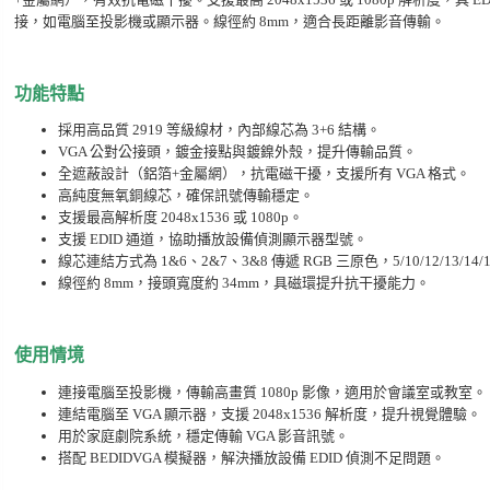
接，如電腦至投影機或顯示器。線徑約 8mm，適合長距離影音傳輸。
功能特點
採用高品質 2919 等級線材，內部線芯為 3+6 結構。
VGA 公對公接頭，鍍金接點與鍍鎳外殼，提升傳輸品質。
全遮蔽設計（鋁箔+金屬網），抗電磁干擾，支援所有 VGA 格式。
高純度無氧銅線芯，確保訊號傳輸穩定。
支援最高解析度 2048x1536 或 1080p。
支援 EDID 通道，協助播放設備偵測顯示器型號。
線芯連結方式為 1&6、2&7、3&8 傳遞 RGB 三原色，5/10/12/13/14
線徑約 8mm，接頭寬度約 34mm，具磁環提升抗干擾能力。
使用情境
連接電腦至投影機，傳輸高畫質 1080p 影像，適用於會議室或教室。
連結電腦至 VGA 顯示器，支援 2048x1536 解析度，提升視覺體驗。
用於家庭劇院系統，穩定傳輸 VGA 影音訊號。
搭配 BEDIDVGA 模擬器，解決播放設備 EDID 偵測不足問題。