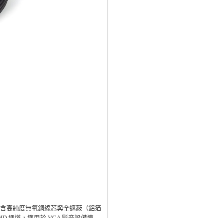
芯設計，內含高純度無氧銅線芯與全遮蔽（鋁箔
DID 通道，適用於 VGA 影音設備連