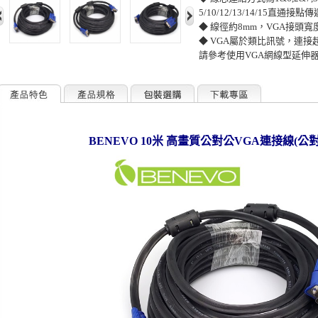
5/10/12/13/14/15直通接點
◆ 線徑約8mm，VGA接頭寬度
◆ VGA屬於類比訊號，連接
請參考使用VGA網線型延伸器(EX
BENEVO 10米 高畫質公對公VGA連接線(公對公, 3