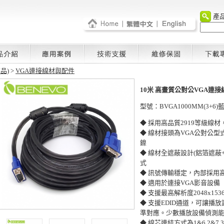
產
品)
>
VGA連接線材與配件
10米 高畫質公對公VGA連接線(公
型號：BVGA1000MM(3+6)
◆ 採用高品質2919等級線材
◆ 線材接頭為VGA公對公
鎳
◆ 線材全遮蔽設計(鋁箔遮蔽
式
◆ 訊號傳輸穩定，內部採用
◆ 適用於連接VGA影音設備
◆ 支援最高解析度2048x1536
◆ 支援EDID通道，可讓
準對應。少數播放設備偵測能力
◆ 線芯連結方式為1&6,2&7