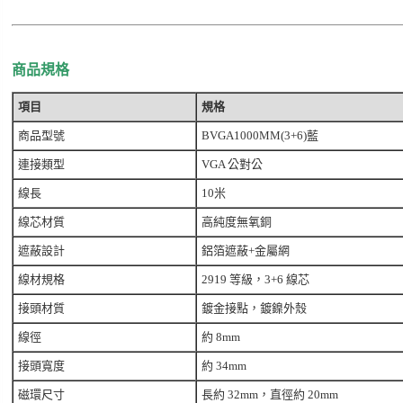
商品規格
項目
規格
商品型號
BVGA1000MM(3+6)藍
連接類型
VGA 公對公
線長
10米
線芯材質
高純度無氧銅
遮蔽設計
鋁箔遮蔽+金屬網
線材規格
2919 等級，3+6 線芯
接頭材質
鍍金接點，鍍鎳外殼
線徑
約 8mm
接頭寬度
約 34mm
磁環尺寸
長約 32mm，直徑約 20mm