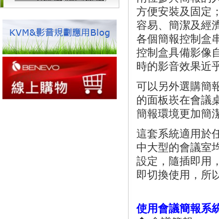
方便安裝及固定
容易、簡潔及經濟。
各個簡報控制盒串
控制盒具備影像
時的影音效果近
可以另外選購簡
的面板崁在會議
簡報環境更加簡
這套系統適用於
中大型的會議室
設定，隨插即用
即切換使用，所以
使用會議簡報系