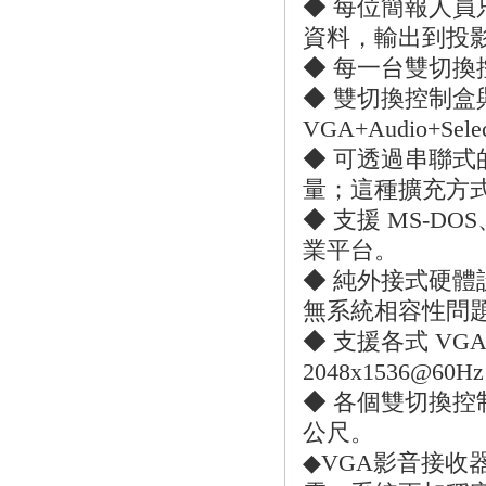
◆ 每位簡報人
資料，輸出到投
◆ 每一台雙切
◆ 雙切換控制盒
VGA+Audio+Selec
◆ 可透過串聯
量；這種擴充方
◆ 支援 MS-DOS、
業平台。
◆ 純外接式硬
無系統相容性問
◆ 支援各式 V
2048x1536@60H
◆ 各個雙切換控
公尺。
◆VGA影音接