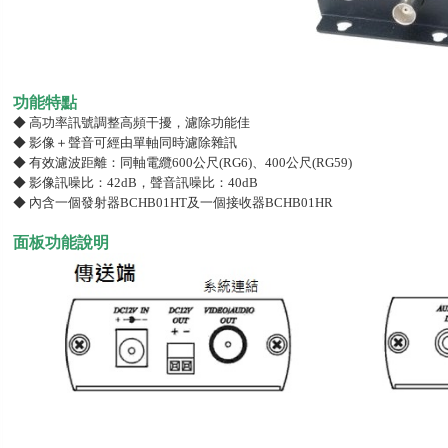
功能特點
◆ 高功率訊號調整高頻干擾，濾除功能佳
◆ 影像＋聲音可經由單軸同時濾除雜訊
◆ 有效濾波距離：同軸電纜600公尺(RG6)、400公尺(RG59)
◆ 影像訊噪比：42dB，聲音訊噪比：40dB
◆ 內含一個發射器BCHB01HT及一個接收器BCHB01HR
面板功能說明