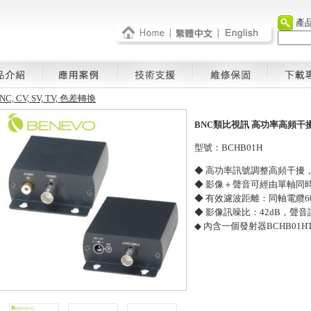
產
NC, CV, SV, TV, 色差轉換
BNC類比視訊 高功率高頻干
型號：BCHB01H
◆ 高功率訊號調整高頻干擾
◆ 影像＋聲音可經由單軸同
◆ 有效濾波距離：同軸電纜600公
◆ 影像訊噪比：42dB，聲音
◆ 內含一個發射器BCHB01H