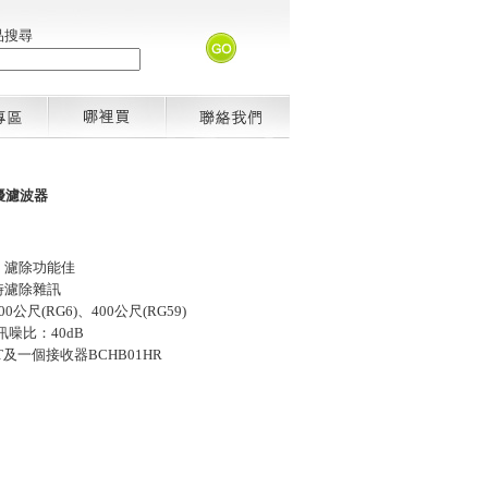
品搜尋
擾濾波器
，濾除功能佳
時濾除雜訊
尺(RG6)、400公尺(RG59)
訊噪比：40dB
T及一個接收器BCHB01HR