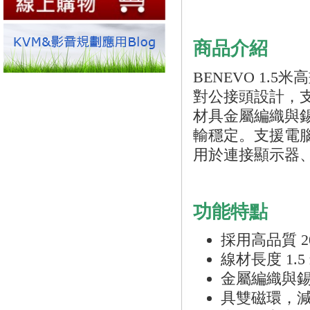
商品介紹
BENEVO 1.5
對公接頭設計，支援最高
材具金屬編織與
輸穩定。支援電腦
用於連接顯示器、
功能特點
採用高品質 2
線材長度 1.5
金屬編織與
具雙磁環，