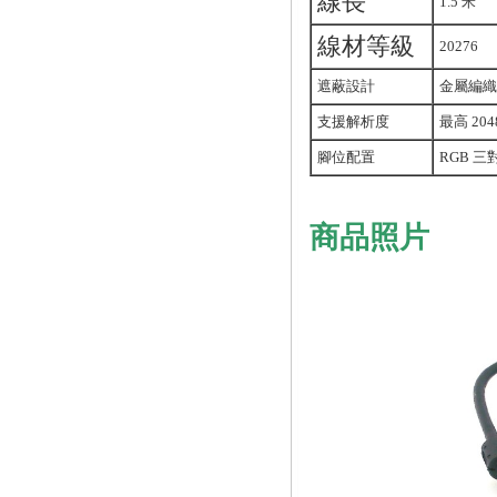
線長
1.5 米
線材等級
20276
遮蔽設計
金屬編織
支援解析度
最高 2048
腳位配置
RGB 三對
商品照片