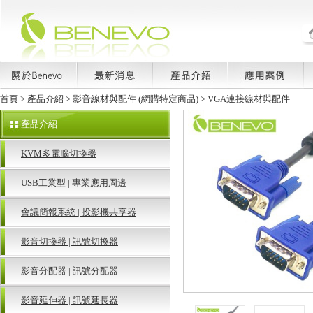
首頁
>
產品介紹
>
影音線材與配件 (網購特定商品)
>
VGA連接線材與配件
產品介紹
KVM多電腦切換器
USB工業型 | 專業應用周邊
會議簡報系統 | 投影機共享器
影音切換器 | 訊號切換器
影音分配器 | 訊號分配器
影音延伸器 | 訊號延長器